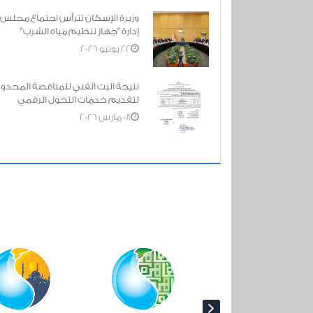
والمؤسسات الأهلية"
وزيرة الإسكان تترأس اجتماع مجلس
إدارة "جهاز تنظيم مياه الشرب"
22 يونيو 2026
حافظة المنوفية 2-2021
قيام فريق عمل الجهاز بالمشاركه في ا
تسليم مشروعات مياه الشرب والصرف 
نتيجة البت الفني للمناقصة المحدو
لشركه مياه الشرب والصرف الصحي با
لتقديم خدمات التحول الرقمي
08 مارس 2026