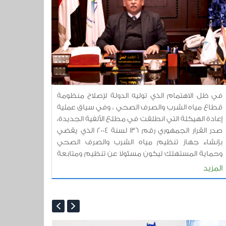
في ظل الاهتمام الذي توليه الدولة لإصلاح منظومة
قطاع مياه الشرب والصرف الصحي ، وفي سياق عملية
إعادة الهيكلة التي انطلقت في مطلع الألفية الجديدة،
صدر القرار الجمهوري رقم 136 لسنة 2004 الذي يقضي
بإنشاء جهاز تنظيم مياه الشرب والصرف الصحي
وحماية المستهلك ليكون مسئولا عن تنظيم ومتابعة
ومراقبة كل ما يتعلق بأنشطة إنتاج وتوزيع مياه الشرب
المزيد
والتخلص الآمن من الصرف الصحي ، وبتوالي مراحل
الإصلاح توالت القرارات الجمهورية والوزارية التي تعزز
قيام الجهاز بمسئولياته ، ففي عام 2007 صدر القرار
الجمهوري 227 لسنة 2007 بتعديل بعض أحكام القرار
136 لسنة 2004 ، ثم القرار الوزارى 115 لسنة 2007 والذي منح