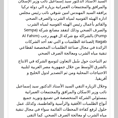
السيد الأستاذ الدكتور سيد إسماعيل نائب وزير الإسكان
والمرافق والمجتمعات العمرانية بزياره الي دولة تركيا
يرافقه السيد المهندس امين شوقي نائب رئيس مجلس
اداره الهيئه القوميه لمياه الشرب والصرف الصحي
والقائم بأعمال رئيس الهيئه القوميه لمياه الشرب
والصرف الصحي وذلك لتفقد مصانع شركة (Sempa
Pump) بالشراكة مع شركة ال فهيم رجب (Al Fahim
Ragab )لصناعة الطلمبات و التي تعد أحد الشركات
الرائدة في مجال صناعة الطلمبات المخصصة لقطاعي
تنقية مياه الشرب ومعالجة الصرف الصحي
تم التباحث حول سُبل التعاون لتوسع الشركة في الانتاج
بالشرق الأوسط من خلال جمهورية مصر العربية لتلبية
الاحتياجات المحلية ومن ثم التصدير لدول الخليج و
أفريقيا.
وخلال الزياره التقي السيد الأستاذ الدكتور سيد إسماعيل
نائب وزير الاسكان والمرافق والمجتمعات العمرانية
بمسئولي الشركة المتخصصة في تصنيع وتوريد جميع
أنواع الطلمبات الأفقية والرأسية والغاطسة، وكذلك عمل
حلول لرفع كفاءة المحطات القائمة سواء في مجال تنقية
مياه الشرب او معالجة الصرف الصحي. كما التقى